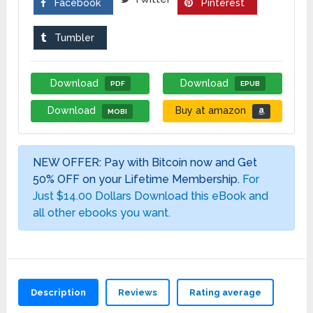
Facebook
Pinterest
Tumbler
Download
Download
PDF
EPUB
Download
Buy at amazon
MOBI
NEW OFFER: Pay with Bitcoin now and Get
50% OFF on your Lifetime Membership.
For
Just $14.00 Dollars Download this eBook and
all other ebooks you want.
Description
Reviews
Rating average