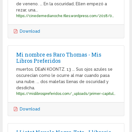
de veneno. ... En la oscuridad, Ellen empezó a
rezar, una...
https://cinedemedianoche.files.wordpress.com/2018/09/www-cinedemedianoche-cl1.pdf&embedded;=true
Download
Mi nombre es Raro Thomas - Mis
Libros Preferidos
muertos. DEaN KOONTZ. 13 ... Sus ojos azules se
oscurecían como le ocurre al mar cuando pasa
una nube. ... dos maletas llenas de oscuridad y
desdicha.
https://mislibrospreferidos.com/_uploads/primer-capitulo/194c0-primeras-paginas-mi-nombre-es-raro-thomas.pdf
Download